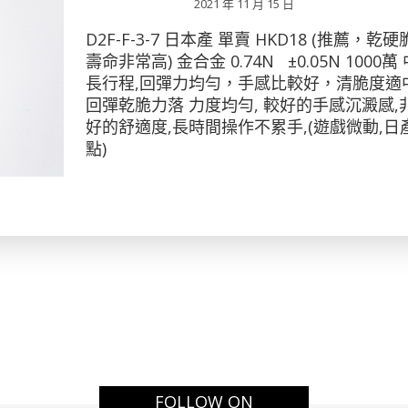
2021 年 11 月 15 日
D2F-F-3-7 日本產 單賣 HKD18 (推薦，乾
壽命非常高) 金合金 0.74N ±0.05N 1000萬 
長行程,回彈力均勻，手感比較好，清脆度適中
回彈乾脆力落 力度均勻, 較好的手感沉澱感,
好的舒適度,長時間操作不累手,(遊戲微動,日
點)
FOLLOW ON