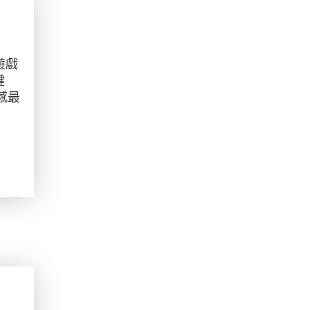
遊戲
鍵
感最