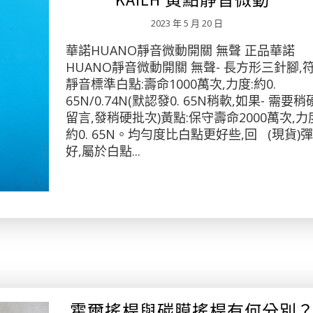
2023 年 5 月 20 日
華諾HUANO靜音微動開關 無聲 正品華諾
HUANO靜音微動開關 無聲- 長方形三針腳,
靜音標準白點:壽命1000萬次,力度:約0.
65N/0.74N(默認發0. 65N稍軟,如果- 需要
留言,發稍硬批次)黃點:保守壽命2000萬次,力
約0. 65N。均勻度比白點更好些,回 (現貨)
好,屬於白點...
霍爾搖桿與碳膜搖桿有何分別