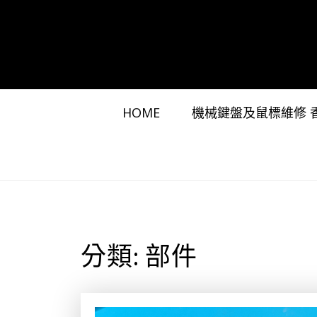
S
k
i
p
t
o
c
HOME
機械鍵盤及鼠標維修 
o
n
t
e
n
t
分類:
部件