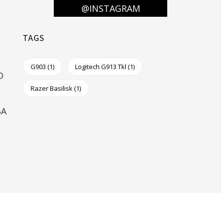
@INSTAGRAM
TAGS
G903
(1)
Logitech G913 Tkl
(1)
D
Razer Basilisk
(1)
A
FACEBOOK
TWITTER
PINTEREST