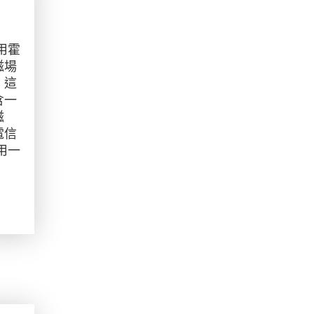
用霍
磁場
，這
含一
磁
電信
用一