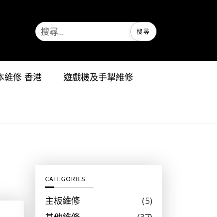
搜
尋
關
鍵
字
記本維修 香港
遊戲機及手掣維修
:
CATEGORIES
主板維修
(5)