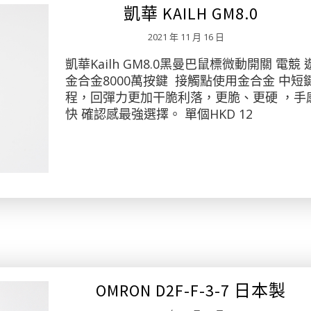
凱華 KAILH GM8.0
2021 年 11 月 16 日
凱華Kailh GM8.0黑曼巴鼠標微動開關 電競 
金合金8000萬按鍵 接觸點使用金合金 中短
程，回彈力更加干脆利落，更脆、更硬 ，手
快 確認感最強選擇。 單個HKD 12
OMRON D2F-F-3-7 日本製