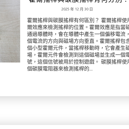
2025 年 12 月 30 日
霍爾搖桿與碳膜搖桿有何區別？ 霍爾搖桿使
爾效應來檢測搖桿的位置。霍爾效應是指當
通過導體時，會在導體中產生一個偏移電流
個電流的方向與磁場方向垂直。霍爾搖桿包
個小型霍爾元件，當搖桿移動時，它會產生
場，霍爾元件會檢測到這個磁場並生成一個
號，這個信號被用於控制遊戲。 碳膜搖桿使
個碳膜電阻器來檢測搖桿的...