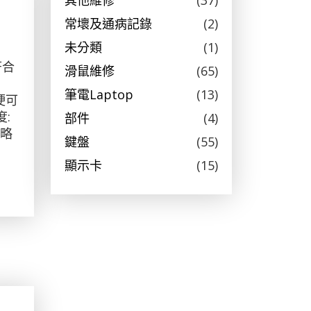
其他維修
(37)
常壞及通病記錄
(2)
未分類
(1)
符合
滑鼠維修
(65)
筆電Laptop
(13)
稍硬可
度:
部件
(4)
彈略
鍵盤
(55)
顯示卡
(15)
？