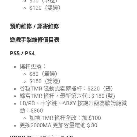
$60（單邊）
$120（雙邊）
預約維修 / 郵寄維修
遊戲手掣維修價目表
PS5 / PS4
搖杆更換：
$80（單邊）
$150（雙邊）
谷粒TMR 磁動式霍爾搖杆：$220（雙）
錦富TMR 搖杆，最新第六代 : $ 180 (雙)
LB/RB、十字鍵、ABXY 按鍵升級為歐姆龍微
動：$360
加換 TMR 搖杆全改：加 $100
更換3000MA 更加容量電池 $ 80