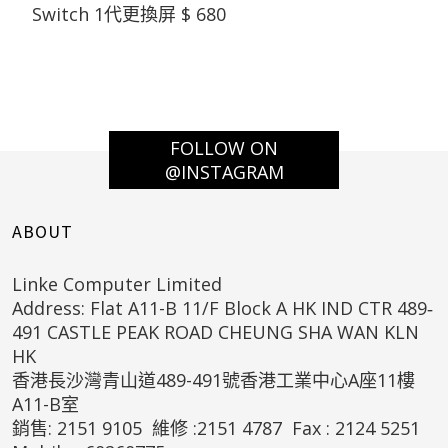
Switch 1代更換屏 $ 680
FOLLOW ON
@INSTAGRAM
ABOUT
Linke Computer Limited
Address: Flat A11-B 11/F Block A HK IND CTR 489‐
491 CASTLE PEAK ROAD CHEUNG SHA WAN KLN
HK
香港長沙灣青山道489-491號香港工業中心A座11樓
A11-B室
銷售: 2151 9105 維修 :2151 4787 Fax : 2124 5251