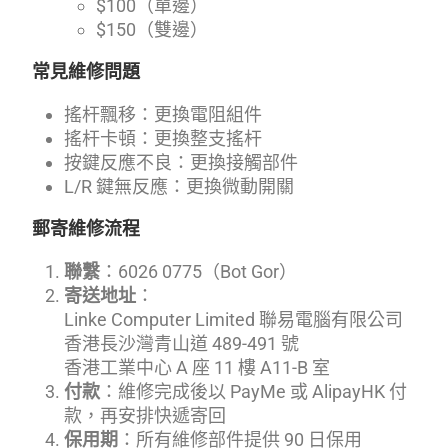
$100（單邊）
$150（雙邊）
常見維修問題
搖杆飄移：更換電阻組件
搖杆卡頓：更換整支搖杆
按鍵反應不良：更換接觸部件
L/R 鍵無反應：更換微動開關
郵寄維修流程
聯繫
：6026 0775（Bot Gor）
寄送地址
：
Linke Computer Limited 聯易電腦有限公司
香港長沙灣青山道 489-491 號
香港工業中心 A 座 11 樓 A11-B 室
付款
：維修完成後以 PayMe 或 AlipayHK 付
款，再安排快遞寄回
保用期
：所有維修部件提供 90 日保用