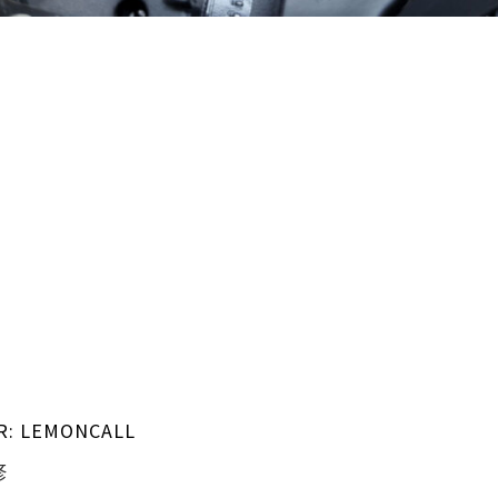
R:
LEMONCALL
修