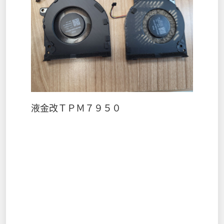
液金改ＴＰＭ７９５０