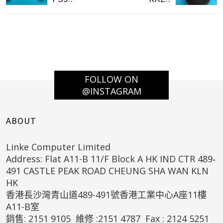
FOLLOW ON
@INSTAGRAM
ABOUT
Linke Computer Limited
Address: Flat A11-B 11/F Block A HK IND CTR 489‐
491 CASTLE PEAK ROAD CHEUNG SHA WAN KLN
HK
香港長沙灣青山道489-491號香港工業中心A座11樓
A11-B室
銷售: 2151 9105 維修 :2151 4787 Fax : 2124 5251