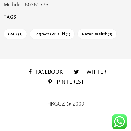
Mobile : 60260775
TAGS
G903
(1)
Logitech G913 Tkl
(1)
Razer Basilisk
(1)
FACEBOOK
TWITTER
PINTEREST
HKGGZ @ 2009