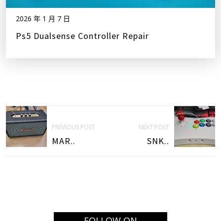
2026 年 1 月 7 日
Ps5 Dualsense Controller Repair
PREVIOUS POST
NEXT POST
MAR..
SNK..
FOLLOW ON