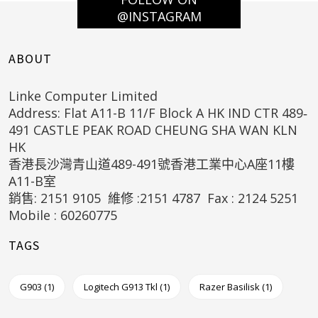
@INSTAGRAM
ABOUT
Linke Computer Limited
Address: Flat A11-B 11/F Block A HK IND CTR 489‐
491 CASTLE PEAK ROAD CHEUNG SHA WAN KLN
HK
香港長沙灣青山道489-491號香港工業中心A座11樓
A11-B室
銷售: 2151 9105 維修 :2151 4787 Fax : 2124 5251
Mobile : 60260775
TAGS
G903
(1)
Logitech G913 Tkl
(1)
Razer Basilisk
(1)