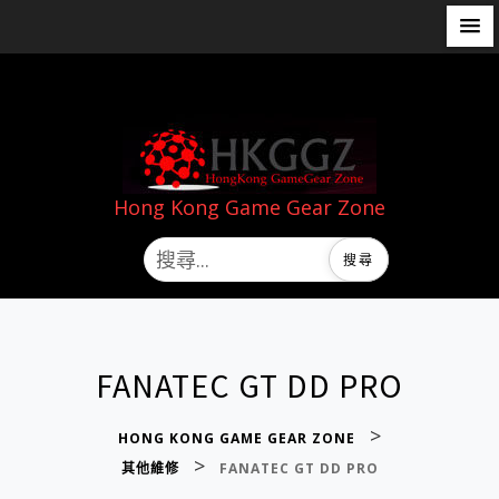
Hong Kong Game Gear Zone
FANATEC GT DD PRO
>
HONG KONG GAME GEAR ZONE
>
其他維修
FANATEC GT DD PRO