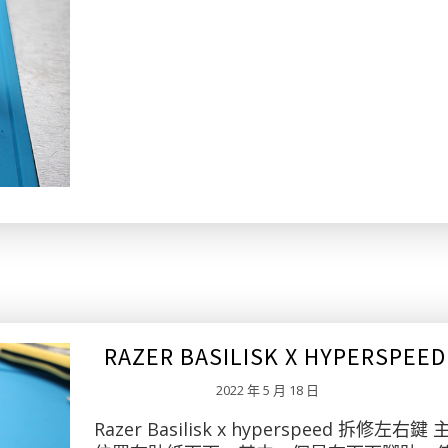
RAZER BASILISK X HYPERSPEED
2022 年 5 月 18 日
Razer Basilisk x hyperspeed 拆修左右鍵 