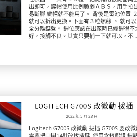
出即可，鍵帽使用比例脆弱ＡＢＳ，用手拉
易斷腳 鍵帽就不能用了。 背後是電池位置 
就可以拆出更換。下面有３粒螺絲 。 就可以
全分離鍵盤。 銲位應該在出廠時已經銲得不
好，接觸不良。其實只要補一下就可以，不...
LOGITECH G700S 改微動 拔插
2022 年 5 月 28 日
Logitech G700S 改微動 拔插 G700S 要改
需要把中間14針改拔插鍵. 使用含銀錫線 銲