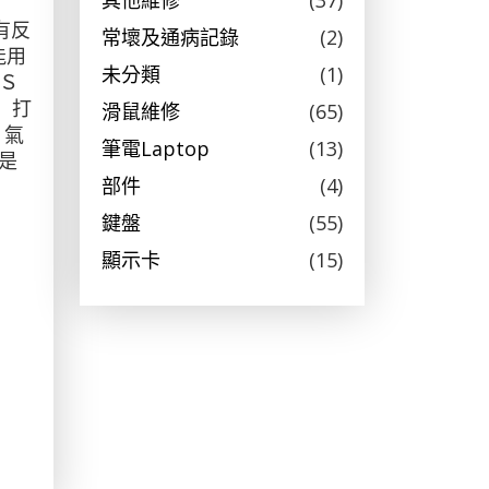
其他維修
(37)
沒有反
常壞及通病記錄
(2)
能用
未分類
(1)
ＢＳ
 打
滑鼠維修
(65)
 氣
筆電Laptop
(13)
是
部件
(4)
鍵盤
(55)
顯示卡
(15)