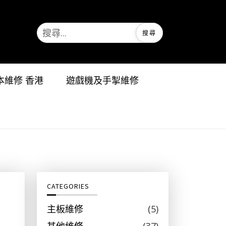
搜
尋
關
鍵
字
記本維修 香港
遊戲機及手掣維修
:
CATEGORIES
主板維修
(5)