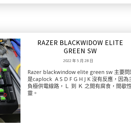
RAZER BLACKWIDOW ELITE
GREEN SW
2022 年 5 月 28 日
Razer blackwindow elite green sw 主要
是caplock A S D F G H J K 沒有反應，因
負極供電線路，Ｌ 到 Ｋ 之間有腐食，間歇
靈。