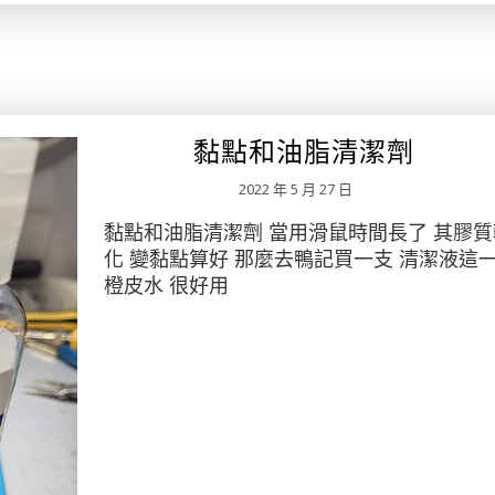
黏點和油脂清潔劑
2022 年 5 月 27 日
黏點和油脂清潔劑 當用滑鼠時間長了 其膠質
化 變黏點算好 那麼去鴨記買一支 清潔液這
橙皮水 很好用