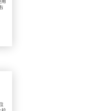
使用
右
軸
絲位
上拉