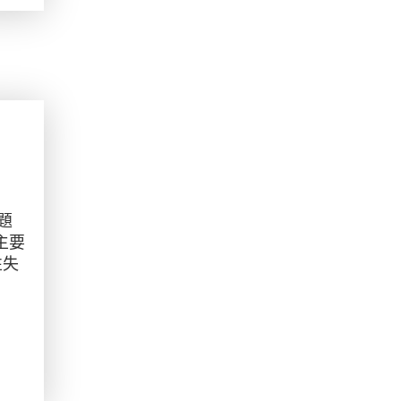
問題
為主要
性失