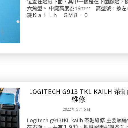
位置在貼紙下面，其中一個是在下面腳貼，
六角型。 中鍵高度為16ｍｍ 高型號，換左
鍵Ｋａｉｌｈ ＧＭ８．０
LOGITECH G913 TKL KAILH 茶
維修
2022 年 5 月 6 日
Logitech g913tKL kailh 茶軸維修 主要螺
在表面，一共有１９粒，把鍵帽用拔鍵器向