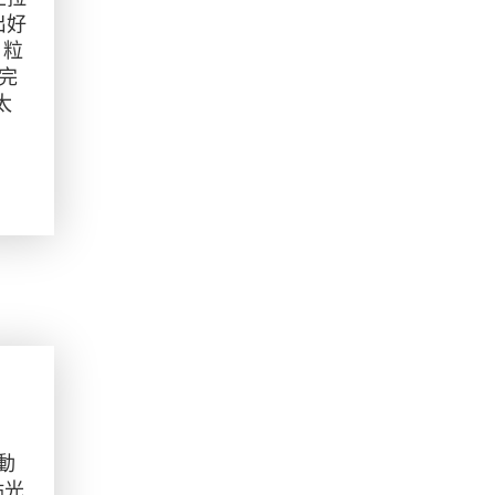
出好
２粒
完
太
微動
點光