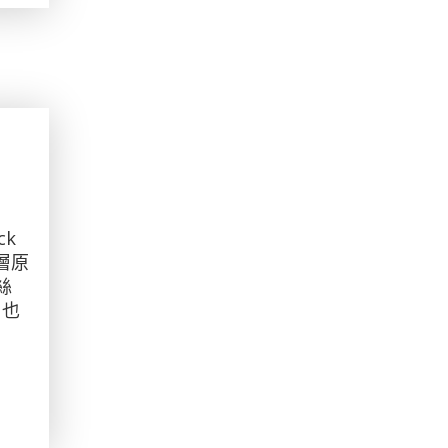
ck
層原
絲
Ｂ也