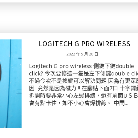
LOGITECH G PRO WIRELESS
2022 年 5 月 28 日
Logitech G pro wireless 側鍵下鍵double
click? 今次要修這一隻是左下側鍵double cli
不過今次不是換鍵可以解決問題 因為有更深
因 竟然是因為磁力!!! 在腳貼下面7口 十字鏍
拆開時要非常小心左邊排線，還有前面UＳ
會有點卡住，如不小心會爆排線。 中間...