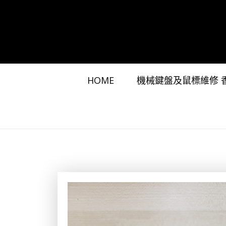
S
k
i
p
t
o
c
HOME
機械鍵盤及鼠標維修 
o
n
t
e
n
t