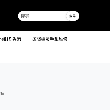
記本維修 香港
遊戲機及手掣維修
壞軸