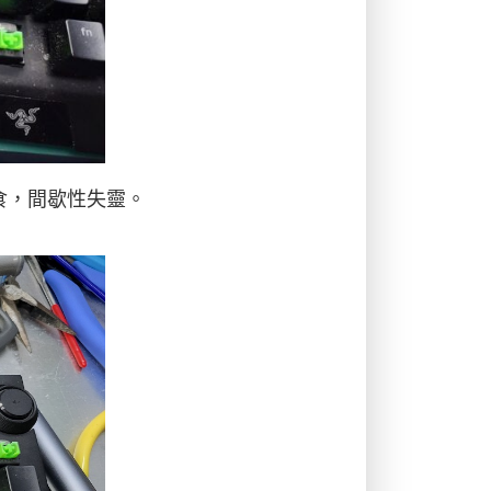
有腐食，間歇性失靈。