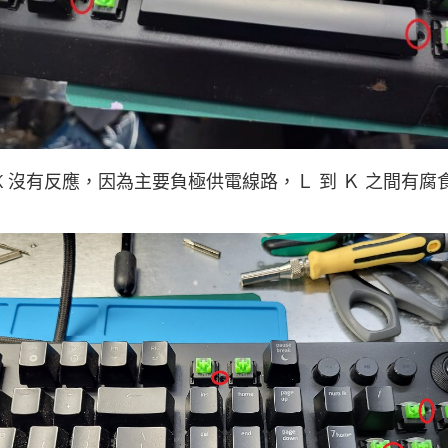
 G H J K 沒有反應，因為主要負極供電線路，Ｌ 到 Ｋ 之間