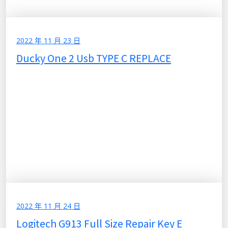
2022 年 11 月 23 日
Ducky One 2 Usb TYPE C REPLACE
2022 年 11 月 24 日
Logitech G913 Full Size Repair Key E