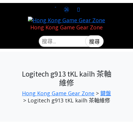
Hong Kong Game Gear Zone
Logitech g913 tKL kailh 茶軸
維修
Hong Kong Game Gear Zone
>
鍵盤
>
Logitech g913 tKL kailh 茶軸維修