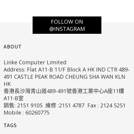
FOLLOW ON
@INSTAGRAM
ABOUT
Linke Computer Limited
Address: Flat A11-B 11/F Block A HK IND CTR 489‐
491 CASTLE PEAK ROAD CHEUNG SHA WAN KLN
HK
香港長沙灣青山道489-491號香港工業中心A座11樓
A11-B室
銷售: 2151 9105 維修 :2151 4787 Fax : 2124 5251
Mobile : 60260775
TAGS