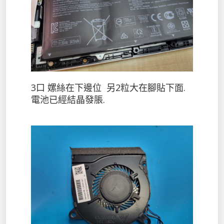
3口 嫘絲在下邊位 另2粒大在腳貼下面.
電池已經結晶發脹.