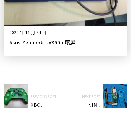
2022 年 11 月 24 日
Asus Zenbook Ux390u 壞屏
PREVIOUS POST
NEXT POST
XBO..
NIN..