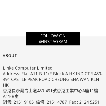
FOLLOW ON
@INSTAGRAM
ABOUT
Linke Computer Limited
Address: Flat A11-B 11/F Block A HK IND CTR 489‐
491 CASTLE PEAK ROAD CHEUNG SHA WAN KLN
HK
香港長沙灣青山道489-491號香港工業中心A座11樓
A11-B室
銷售: 2151 9105 維修 :2151 4787 Fax : 2124 5251